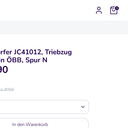
0
rfer JC41012, Triebzug
in ÖBB, Spur N
90
u. digital
In den Warenkorb