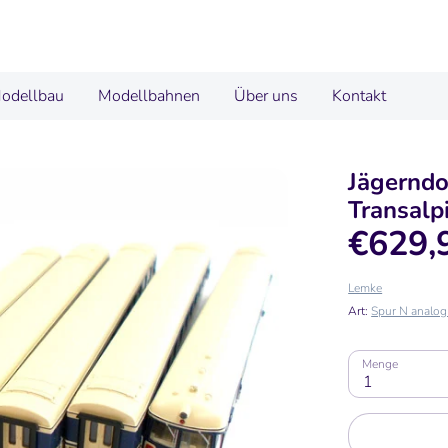
odellbau
Modellbahnen
Über uns
Kontakt
Jägerndo
Transalp
€629,
Lemke
Art:
Spur N analog 
Menge
1