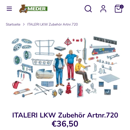
Direkt
Durchsuchen
Suchen
0
zum
Sie
Inhalt
unseren
Suchen
Durchsuchen
Startseite
ITALERI LKW Zubehör Artnr.720
Shop
Sie
unseren
Shop
ITALERI LKW Zubehör Artnr.720
€36,50