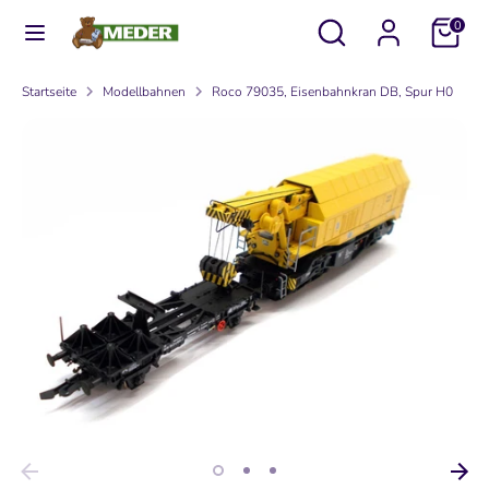
Direkt
Durchsuchen
Suchen
0
zum
Sie
Inhalt
unseren
Suchen
Durchsuchen
Startseite
Modellbahnen
Roco 79035, Eisenbahnkran DB, Spur H0
Shop
Sie
unseren
Shop