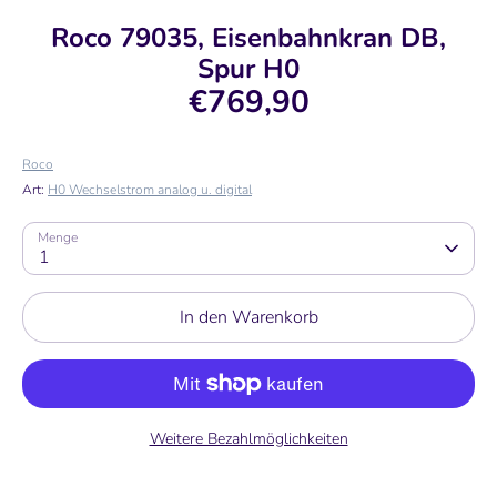
Roco 79035, Eisenbahnkran DB,
Spur H0
€769,90
Roco
Art:
H0 Wechselstrom analog u. digital
Menge
1
In den Warenkorb
Weitere Bezahlmöglichkeiten